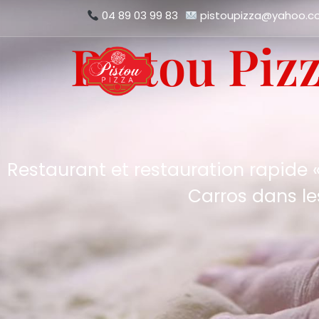
04 89 03 99 83
pistoupizza@yahoo.
Pistou Piz
Restaurant et restauration rapide «
Carros dans le