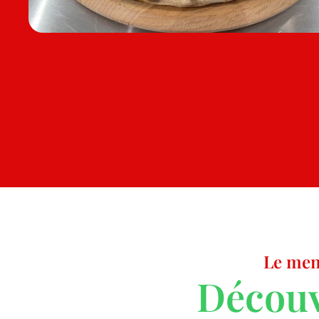
Le men
Découv