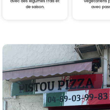
avec des légumes frais et
végétariens 
de saison.
avec pass