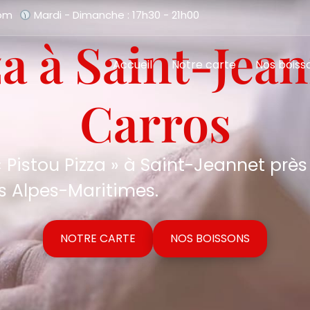
com
Mardi - Dimanche : 17h30 - 21h00
za à Saint-Jean
Accueil
Notre carte
Nos boiss
Carros
 Pistou Pizza » à Saint-Jeannet près
s Alpes-Maritimes.
NOTRE CARTE
NOS BOISSONS