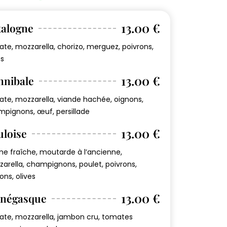
13.00 €
talogne
te, mozzarella, chorizo, merguez, poivrons,
es
13.00 €
nnibale
te, mozzarella, viande hachée, oignons,
pignons, œuf, persillade
13.00 €
uloise
e fraîche, moutarde à l’ancienne,
arella, champignons, poulet, poivrons,
ons, olives
13.00 €
négasque
te, mozzarella, jambon cru, tomates