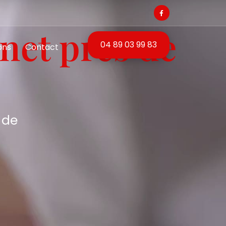
net près de
04 89 03 99 83
ons
Contact
 de