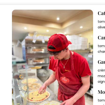
Ca
€
toma
oliv
Ca
€
toma
cham
Ga
€
crèm
mozz
oign
€
Mo
toma