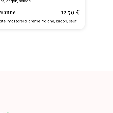
ses, origan, salade
12.50 €
ysanne
te, mozzarella, crème fraîche, lardon, œuf