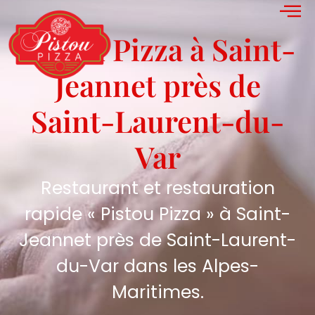
Pistou Pizza à Saint-
Jeannet près de
Saint-Laurent-du-
Var
Restaurant et restauration
rapide « Pistou Pizza » à Saint-
Jeannet près de Saint-Laurent-
du-Var dans les Alpes-
Maritimes.