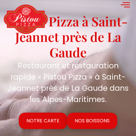
Pistou Pizza à Saint-
Jeannet près de La
Gaude
Restaurant et restauration
rapide « Pistou Pizza » à Saint-
Jeannet près de La Gaude dans
les Alpes-Maritimes.
NOTRE CARTE
NOS BOISSONS