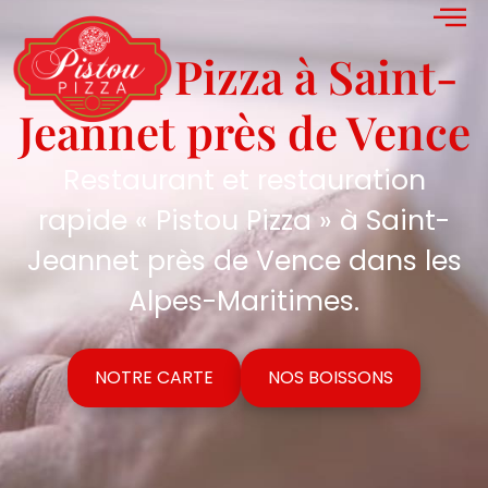
Pistou Pizza à Saint-
Jeannet près de Vence
Restaurant et restauration
rapide « Pistou Pizza » à Saint-
Jeannet près de Vence dans les
Alpes-Maritimes.
NOTRE CARTE
NOS BOISSONS