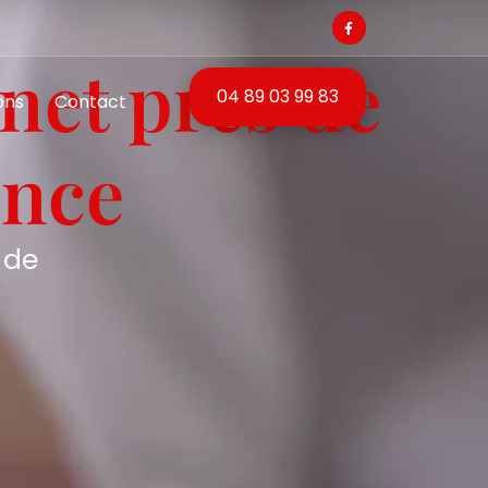
net près de
04 89 03 99 83
ons
Contact
ence
 de