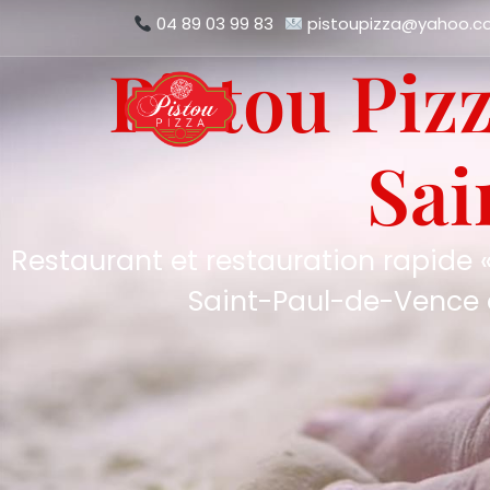
04 89 03 99 83
pistoupizza@yahoo.
Pistou Piz
Sai
Restaurant et restauration rapide «
Saint-Paul-de-Vence 