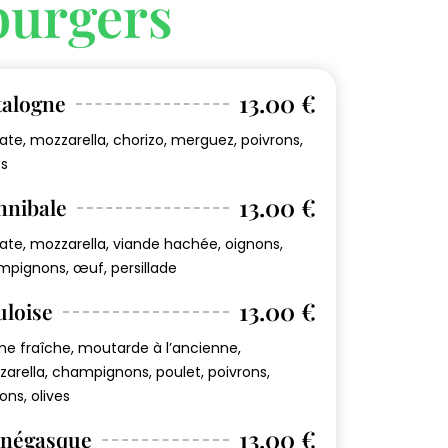
burgers
13.00 €
talogne
te, mozzarella, chorizo, merguez, poivrons,
es
13.00 €
nnibale
te, mozzarella, viande hachée, oignons,
pignons, œuf, persillade
13.00 €
uloise
e fraîche, moutarde à l’ancienne,
arella, champignons, poulet, poivrons,
ons, olives
13.00 €
négasque