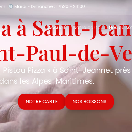
com
Mardi - Dimanche : 17h30 - 21h00
za à Saint-Jean
Accueil
Notre carte
Nos boiss
nt-Paul-de-V
 Pistou Pizza » à Saint-Jeannet près
dans les Alpes-Maritimes.
NOTRE CARTE
NOS BOISSONS