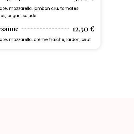
te, mozzarella, jambon cru, tomates
ses, origan, salade
12.50 €
ysanne
te, mozzarella, crème fraîche, lardon, œuf