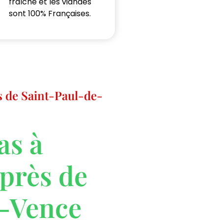
fraîche et les viandes
sont 100% Françaises.
s de Saint-Paul-de-
as à
 près de
e-Vence