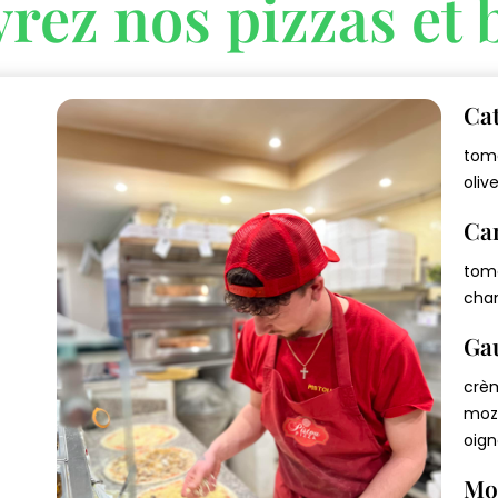
rez nos pizzas et 
Ca
€
toma
oliv
Ca
€
toma
cham
Ga
€
crèm
mozz
oign
€
Mo