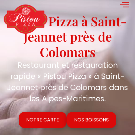
Pistou Pizza à Saint-
Jeannet près de
Colomars
Restaurant et restauration
rapide « Pistou Pizza » à Saint-
Jeannet près de Colomars dans
les Alpes-Maritimes.
NOTRE CARTE
NOS BOISSONS