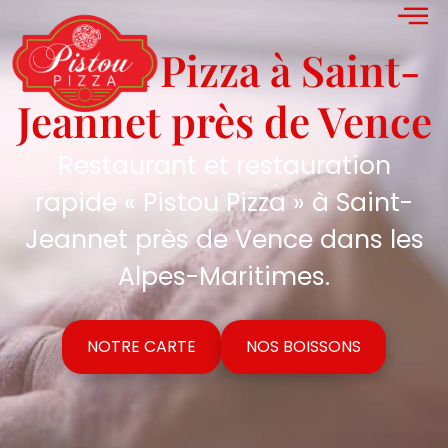
Pistou Pizza à Saint-
Jeannet près de Vence
Restaurant et restauration
rapide « Pistou Pizza » à Saint-
Jeannet près de Vence dans les
Alpes-Maritimes.
NOTRE CARTE
NOS BOISSONS