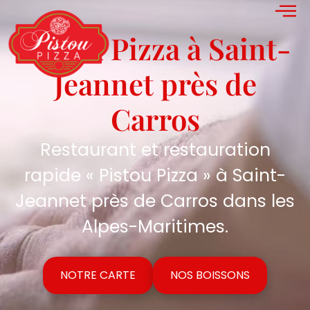
Pistou Pizza à Saint-
Jeannet près de
Carros
Restaurant et restauration
rapide « Pistou Pizza » à Saint-
Jeannet près de Carros dans les
Alpes-Maritimes.
NOTRE CARTE
NOS BOISSONS