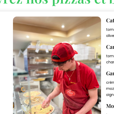
Ca
€
toma
oliv
Ca
€
toma
cham
Ga
€
crèm
mozz
oign
€
Mo