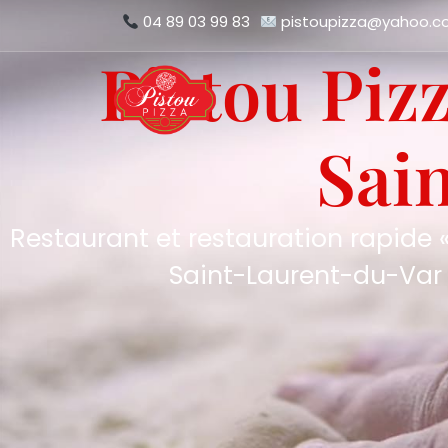
04 89 03 99 83
pistoupizza@yahoo.
Pistou Piz
Sai
Restaurant et restauration rapide «
Saint-Laurent-du-Var 