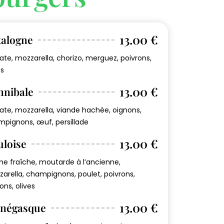
13.00 €
talogne
te, mozzarella, chorizo, merguez, poivrons,
es
13.00 €
nnibale
te, mozzarella, viande hachée, oignons,
pignons, œuf, persillade
13.00 €
uloise
e fraîche, moutarde à l’ancienne,
arella, champignons, poulet, poivrons,
ons, olives
13.00 €
négasque