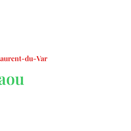
-Laurent-du-Var
iaou