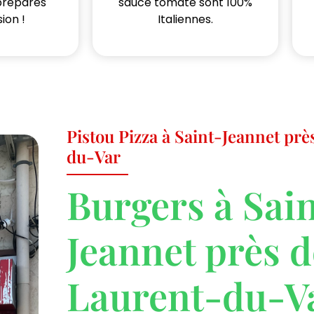
préparés
sauce tomate sont 100%
ion !
Italiennes.
Pistou Pizza à Saint-Jeannet prè
du-Var
Burgers à Sai
Jeannet près d
Laurent-du-V