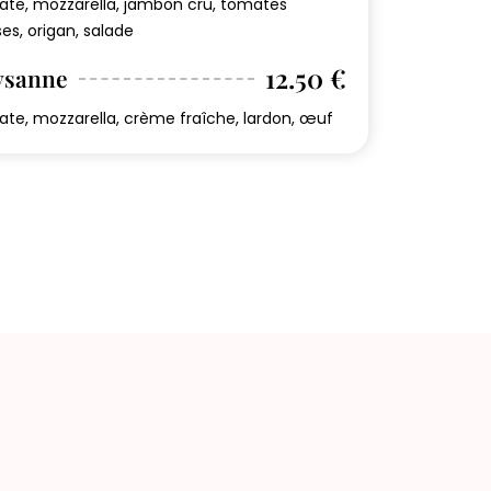
te, mozzarella, jambon cru, tomates
ses, origan, salade
12.50 €
ysanne
te, mozzarella, crème fraîche, lardon, œuf