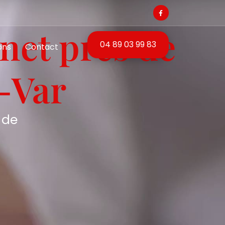
net près de
04 89 03 99 83
ons
Contact
-Var
 de