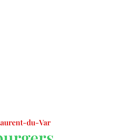
-Laurent-du-Var
burgers