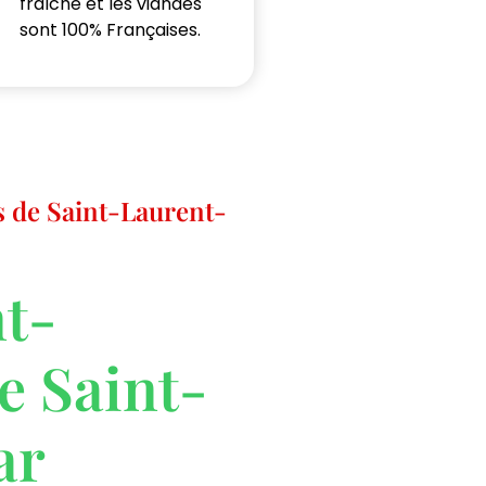
fraîche et les viandes
sont 100% Françaises.
s de Saint-Laurent-
nt-
e Saint-
ar