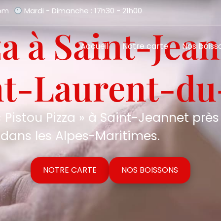
com
Mardi - Dimanche : 17h30 - 21h00
za à Saint-Jean
Accueil
Notre carte
Nos boiss
nt-Laurent-du
 Pistou Pizza » à Saint-Jeannet près
dans les Alpes-Maritimes.
NOTRE CARTE
NOS BOISSONS